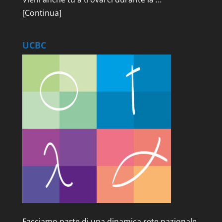
[Continua]
UCBC
Facciamo parte di una dinamica rete nazionale