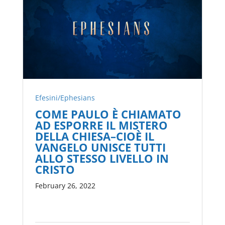
Efesini/Ephesians
COME PAULO È CHIAMATO
AD ESPORRE IL MISTERO
DELLA CHIESA–CIOÈ IL
VANGELO UNISCE TUTTI
ALLO STESSO LIVELLO IN
CRISTO
February 26, 2022