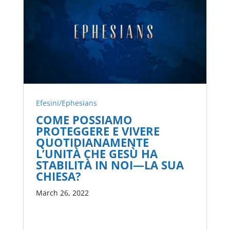
Efesini/Ephesians
COME POSSIAMO
PROTEGGERE E VIVERE
QUOTIDIANAMENTE
L’UNITÀ CHE GESÙ HA
STABILITÀ IN NOI—LA SUA
CHIESA?
March 26, 2022