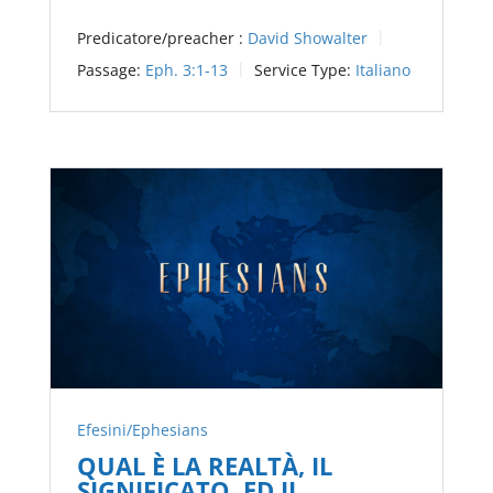
Predicatore/preacher :
David Showalter
Passage:
Eph. 3:1-13
Service Type:
Italiano
Efesini/Ephesians
QUAL È LA REALTÀ, IL
SIGNIFICATO, ED IL