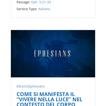
Passage:
Eph. 5:21-33
Service Type:
Italiano
Efesini/Ephesians
COME SI MANIFESTA IL
“VIVERE NELLA LUCE” NEL
CONTESTO DEL CORPO