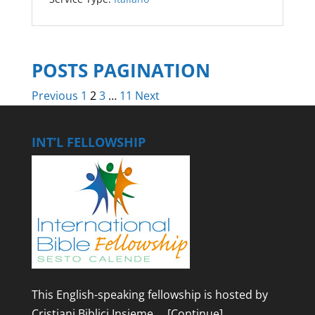
POSTS PAGINATION
Previous
1
2
3
…
11
Next
INT’L FELLOWSHIP
This English-speaking fellowship is hosted by
Cristiani Biblici Insieme …
[Continue]