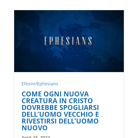
Efesini/Ephesians
COME OGNI NUOVA
CREATURA IN CRISTO
DOVREBBE SPOGLIARSI
DELL’UOMO VECCHIO E
RIVESTIRSI DELL’UOMO
NUOVO
April 23, 2022