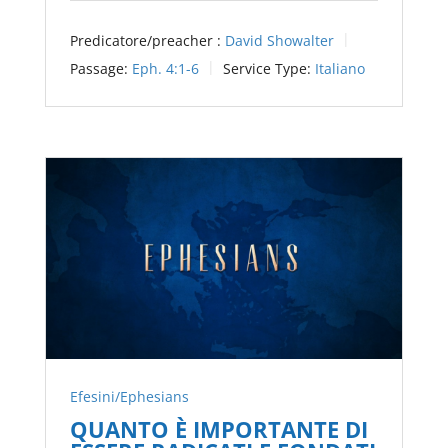
Predicatore/preacher :
David Showalter
Passage:
Eph. 4:1-6
Service Type:
Italiano
Efesini/Ephesians
QUANTO È IMPORTANTE DI