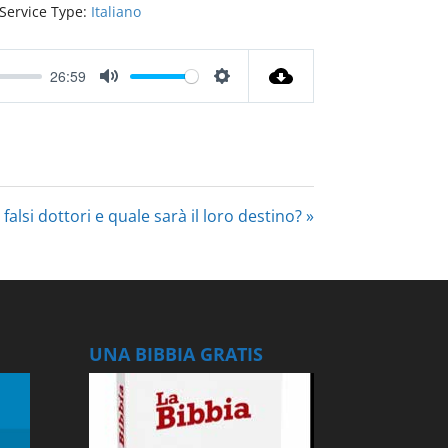
Service Type:
Italiano
26:59
Mute
Settings
alsi dottori e quale sarà il loro destino? »
UNA BIBBIA GRATIS