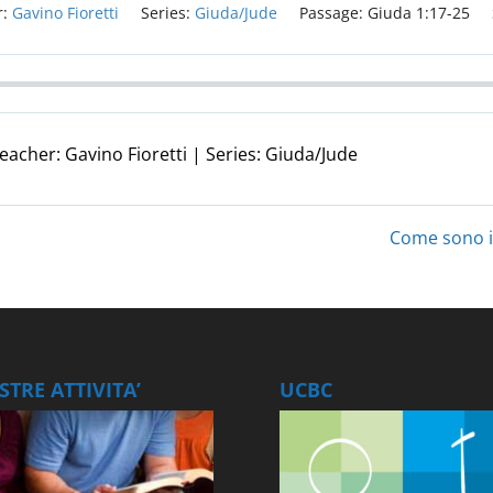
:
Gavino Fioretti
Series:
Giuda/Jude
Passage:
Giuda 1:17-25
eacher: Gavino Fioretti | Series: Giuda/Jude
Come sono i f
TRE ATTIVITA’
UCBC