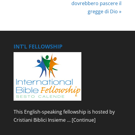
dovrebbero pascere il
gregge di Dio »
INT’L FELLOWSHIP
This English-speaking fellowship is hosted by
Cristiani Biblici Insieme …
[Continue]