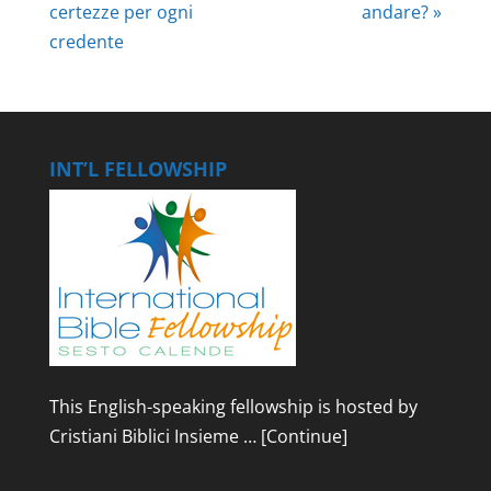
certezze per ogni
andare? »
credente
INT’L FELLOWSHIP
This English-speaking fellowship is hosted by
Cristiani Biblici Insieme …
[Continue]