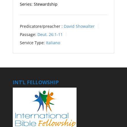
Series: Stewardship
Predicatore/preacher :
David Showalter
Passage:
Deut. 26:1-11
Service Type:
Italiano
INT’L FELLOWSHIP