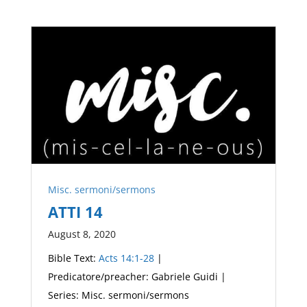
Misc. sermoni/sermons
ATTI 14
August 8, 2020
Bible Text:
Acts 14:1-28
|
Predicatore/preacher: Gabriele Guidi |
Series: Misc. sermoni/sermons