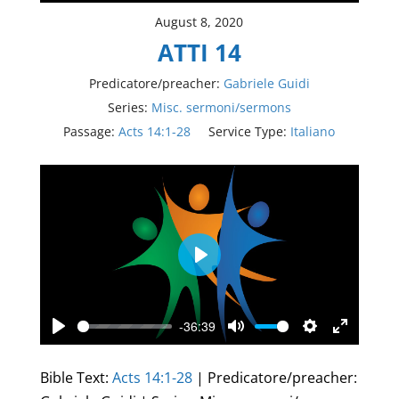
August 8, 2020
ATTI 14
Predicatore/preacher:
Gabriele Guidi
Series:
Misc. sermoni/sermons
Passage:
Acts 14:1-28
Service Type:
Italiano
Play
-36:39
Play
Mute
Settings
Enter
fullscree
Bible Text:
Acts 14:1-28
| Predicatore/preacher: