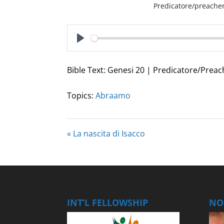
Predicatore/preacher
Play
Bible Text: Genesi 20 | Predicatore/Preac
Topics:
Abraamo
« La nascita di Isacco
INT’L FELLOWSHIP
NOS