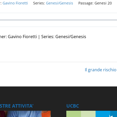
:
Gavino Fioretti
Series:
Genesi/Genesis
Passage:
Genesi 20
her: Gavino Fioretti | Series: Genesi/Genesis
Il grande rischio
TRE ATTIVITA’
UCBC