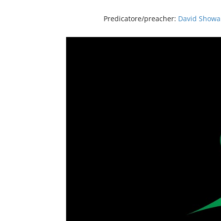
Predicatore/preacher:
David Showa