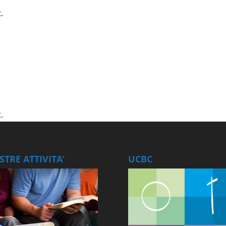
.
.
TRE ATTIVITA’
UCBC