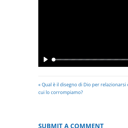
Play
« Qual è il disegno di Dio per relazionarsi
cui lo corrompiamo?
SUBMIT A COMMENT