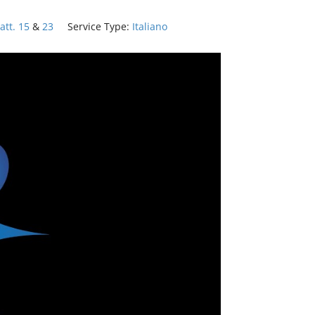
att. 15
&
23
Service Type:
Italiano