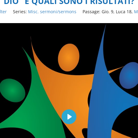
DIO” E QUALI SONO I RISULTATI?
lter
Series:
Misc. sermoni/sermons
Passage:
Gio. 9, Luca 18,
M
Play