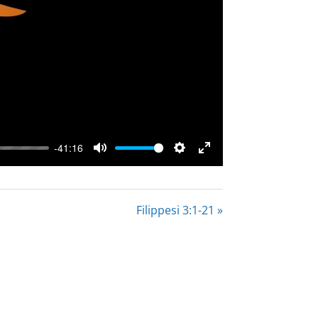
-41:16
Mute
Settings
Enter
fullscreen
Filippesi 3:1-21 »