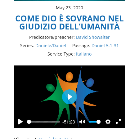
May 23, 2020
COME DIO È SOVRANO NEL
GIUDIZIO DELL’UMANITÀ
Predicatore/preacher:
David Showalter
Series:
Daniele/Daniel
Passage:
Daniel 5:1-31
Service Type:
Italiano
Play
-51:23
Play
Mute
Settings
Enter
fullscree