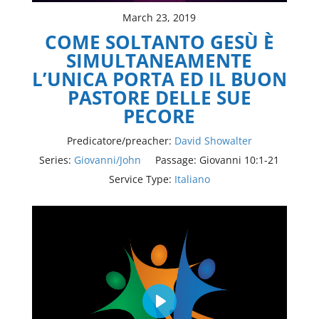
March 23, 2019
COME SOLTANTO GESÙ È
SIMULTANEAMENTE
L’UNICA PORTA ED IL BUON
PASTORE DELLE SUE
PECORE
Predicatore/preacher:
David Showalter
Series:
Giovanni/John
Passage:
Giovanni 10:1-21
Service Type:
Italiano
Play