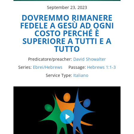
September 23, 2023
DOVREMMO RIMANERE
FEDELE A GESÙ AD OGNI
COSTO PERCHÉ È
SUPERIORE A TUTTI E A
TUTTO
Predicatore/preacher:
David Showalter
Series:
Ebrei/Hebrews
Passage:
Hebrews 1:1-3
Service Type:
Italiano
Play