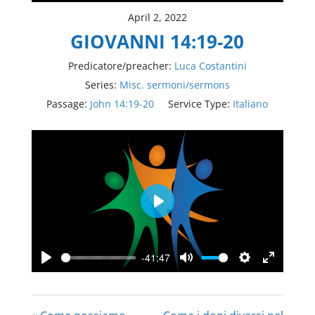
April 2, 2022
GIOVANNI 14:19-20
Predicatore/preacher:
Luca Costantini
Series:
Misc. sermoni/sermons
Passage:
John 14:19-20
Service Type:
Italiano
Play
-41:47
Play
Mute
Settings
Enter
fullscree