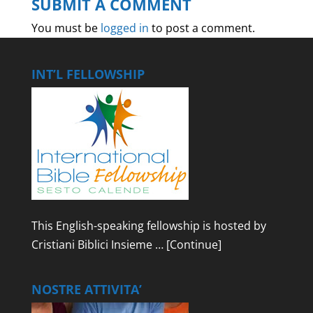
SUBMIT A COMMENT
You must be
logged in
to post a comment.
INT’L FELLOWSHIP
This English-speaking fellowship is hosted by
Cristiani Biblici Insieme …
[Continue]
NOSTRE ATTIVITA’