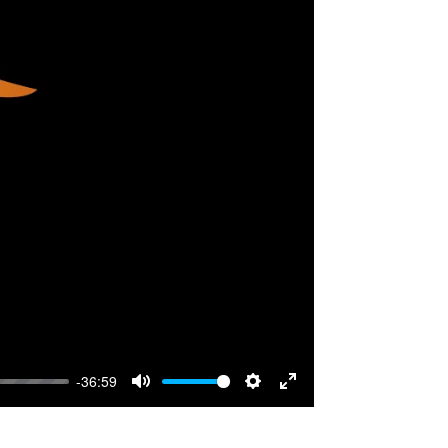
-36:59
Mute
Settings
Enter
fullscreen