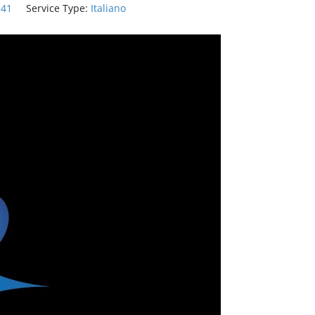
-41
Service Type:
Italiano