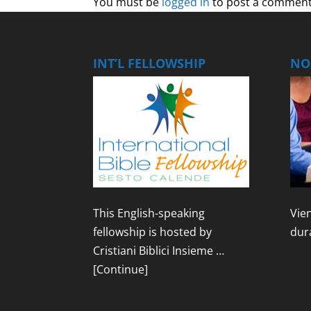
You must be
logged in
to post a comment
INT’L FELLOWSHIP
NOS
This English-speaking
Vien
fellowship is hosted by
dur
Cristiani Biblici Insieme …
[Continue]