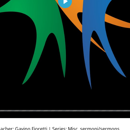
Play
acher: Gavino Fioretti | Series: Misc. sermoni/sermons