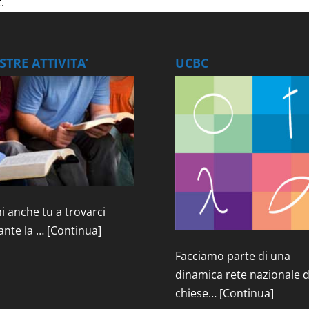
.
TRE ATTIVITA’
UCBC
i anche tu a trovarci
ante la …
[Continua]
Facciamo parte di una
dinamica rete nazionale d
chiese…
[Continua]