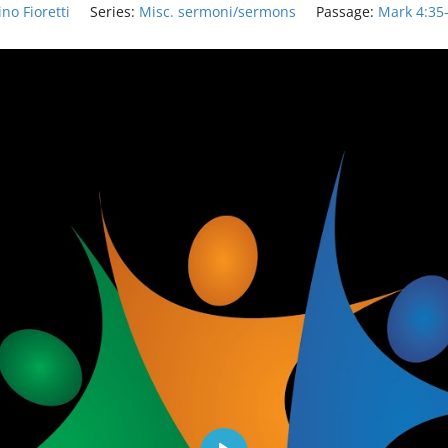
no Fioretti
Series:
Misc. sermoni/sermons
Passage:
Mark 4:35