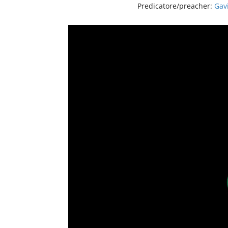
Predicatore/preacher:
Gavi