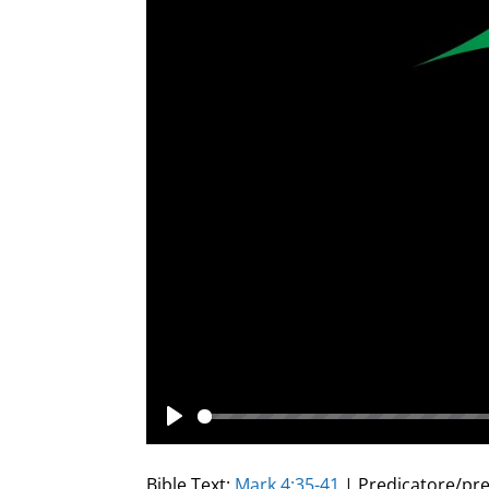
Play
Bible Text:
Mark 4:35-41
| Predicatore/pre