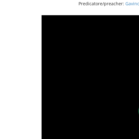
Predicatore/preacher:
Gavino