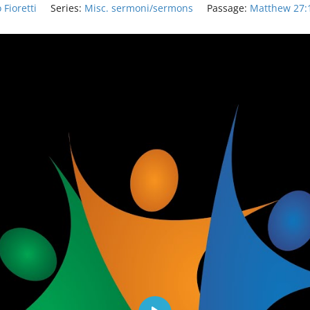
 Fioretti
Series:
Misc. sermoni/sermons
Passage:
Matthew 27: