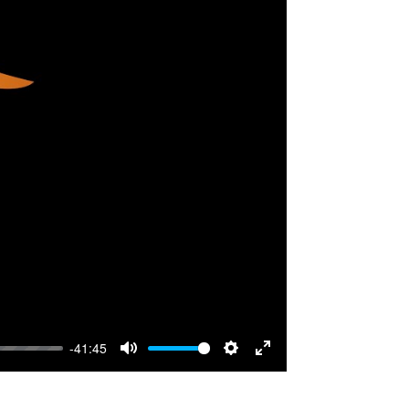
-41:45
Mute
Settings
Enter
fullscreen
s