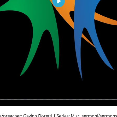
Play
e/preacher: Gavino Fioretti | Series: Misc. sermoni/sermon