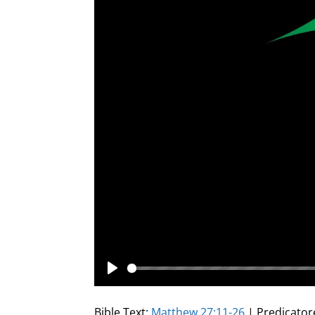
Play
Bible Text:
Matthew 27:11-26
| Predicator