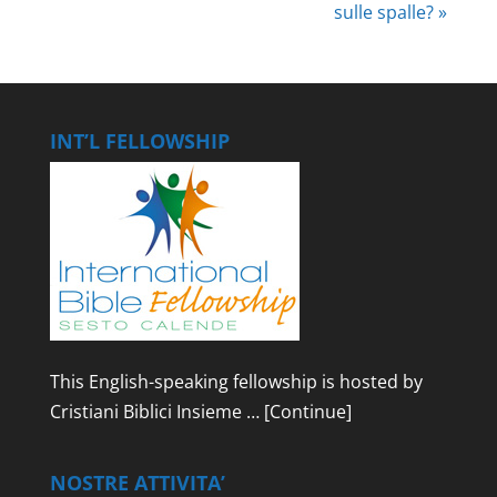
sulle spalle? »
INT’L FELLOWSHIP
This English-speaking fellowship is hosted by
Cristiani Biblici Insieme …
[Continue]
NOSTRE ATTIVITA’