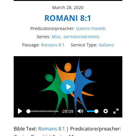
March 28, 2020
ROMANI 8:1
Predicatore/preacher:
Gavino Fioretti
Series:
Misc. sermoni/sermons
Passage:
Romans 8:1
Service Type:
Italiano
Play
-28:09
Play
Mute
Settings
Enter
fullscree
Bible Text:
Romans 8:1
| Predicatore/preacher: