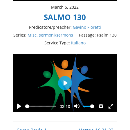
March 5, 2022
SALMO 130
Predicatore/preacher:
Gavino Fioretti
Series:
Misc. sermoni/sermons
Passage:
Psalm 130
Service Type:
Italiano
Play
-33:10
Play
Mute
Settings
Enter
fullscree