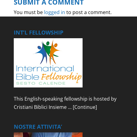
SUBMIT A COMMENT
You must be
logged in
to post a comment.
INT’L FELLOWSHIP
This English-speaking fellowship is hosted by
Cristiani Biblici Insieme …
[Continue]
NOSTRE ATTIVITA’