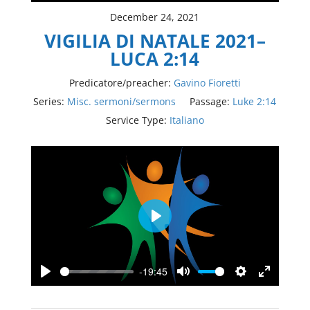
December 24, 2021
VIGILIA DI NATALE 2021–
LUCA 2:14
Predicatore/preacher:
Gavino Fioretti
Series:
Misc. sermoni/sermons
Passage:
Luke 2:14
Service Type:
Italiano
Play
-19:45
Play
Mute
Settings
Enter
fullscree