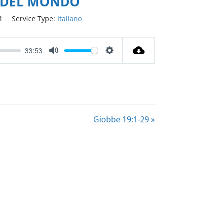
O DEL MONDO
4
Service Type:
Italiano
33:53
Mute
Settings
Giobbe 19:1-29 »