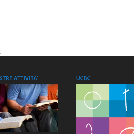
.
TRE ATTIVITA’
UCBC