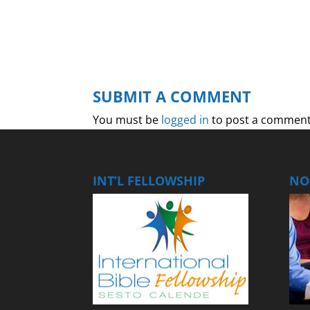
SUBMIT A COMMENT
You must be
logged in
to post a comment
INT’L FELLOWSHIP
NOS