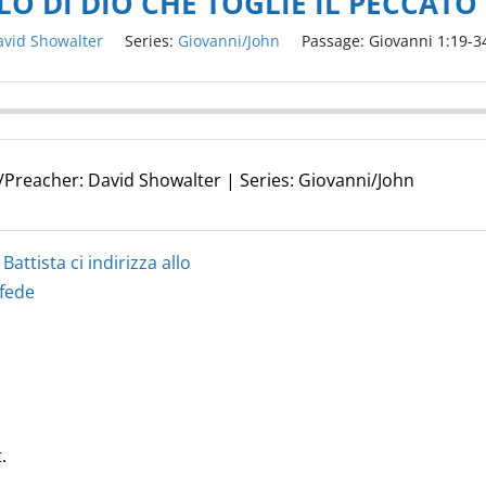
LO DI DIO CHE TOGLIE IL PECCAT
avid Showalter
Series:
Giovanni/John
Passage:
Giovanni 1:19-3
e/Preacher: David Showalter | Series: Giovanni/John
attista ci indirizza allo
 fede
.