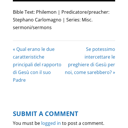
Play
Mute
Settings
Enter
fullscree
Bible Text: Philemon | Predicatore/preacher:
Stephano Carlomagno | Series: Misc.
sermoni/sermons
« Qual erano le due
Se potessimo
caratteristiche
intercettare le
principali del rapporto
preghiere di Gesù per
di Gesù con il suo
noi, come sarebbero? »
Padre
SUBMIT A COMMENT
You must be
logged in
to post a comment.