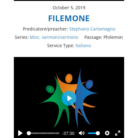
October 5, 2019
FILEMONE
Predicatore/preacher:
Stephano Carlomagno
Series:
Misc. sermoni/sermons
Passage:
Philemon
Service Type:
Italiano
Play
-37:30