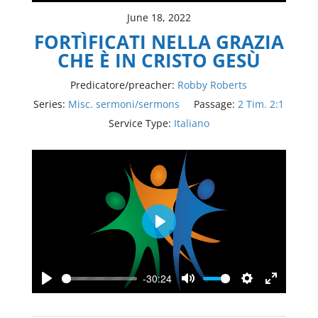
June 18, 2022
FORTÌFICATI NELLA GRAZIA
CHE È IN CRISTO GESÙ
Predicatore/preacher:
Robby Roberts
Series:
Misc. sermoni/sermons
Passage:
2 Tim. 2:1
Service Type:
Italiano
Play
-30:24
Play
Mute
Settings
Enter
fullscree