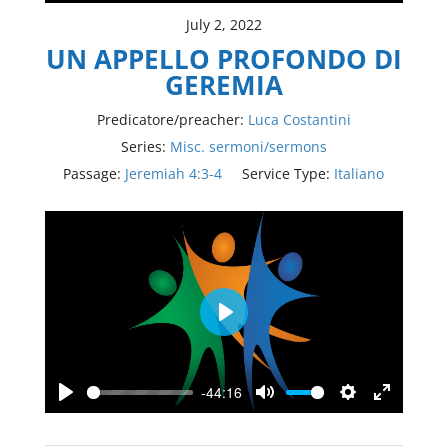
July 2, 2022
UN APPELLO PROFONDO DI
GEREMIA
Predicatore/preacher:
Luca Costantini
Series:
Misc. sermoni/sermons
Passage:
Jeremiah 4:3-4
Service Type:
Italiano
Play
-44:16
Play
Mute
Settings
Enter
fullscree