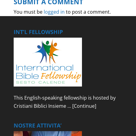
SUBMIT A COMMENT
You must be
logged in
to post a comment.
INT’L FELLOWSHIP
This English-speaking fellowship is hosted by
Cristiani Biblici Insieme …
[Continue]
NOSTRE ATTIVITA’