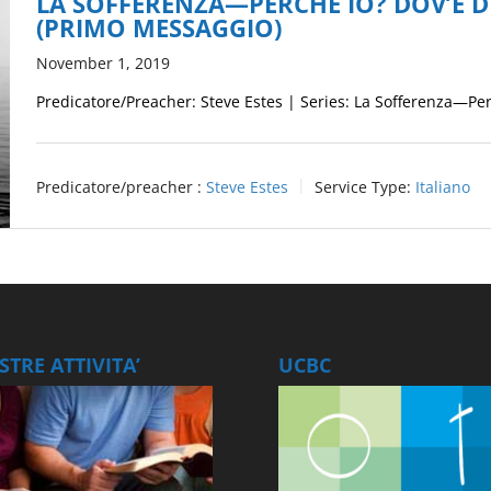
LA SOFFERENZA—PERCHÉ IO? DOV’È D
(PRIMO MESSAGGIO)
November 1, 2019
Predicatore/Preacher: Steve Estes | Series: La Sofferenza—Per
Predicatore/preacher :
Steve Estes
Service Type:
Italiano
TRE ATTIVITA’
UCBC