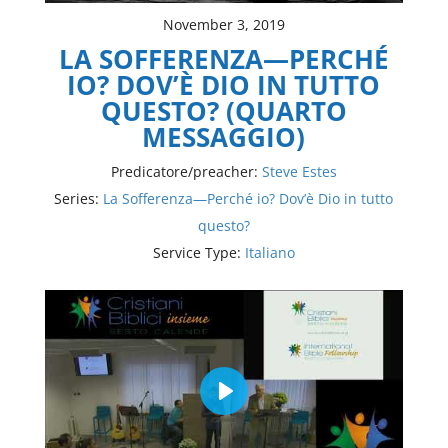
November 3, 2019
LA SOFFERENZA—PERCHÉ
IO? DOV’È DIO IN TUTTO
QUESTO? (QUARTO
MESSAGGIO)
Predicatore/preacher:
Steve Estes
Series:
La Sofferenza—Perché io? Dov’è Dio in tutto
questo?
Service Type:
Italiano
Play