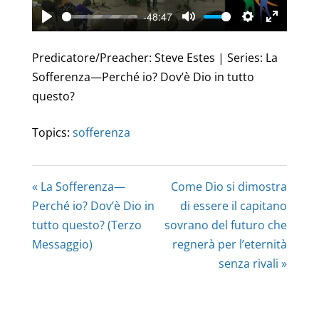
-48:47
Play
Mute
Settings
Enter
fullscree
Predicatore/Preacher: Steve Estes | Series: La
Sofferenza—Perché io? Dov’è Dio in tutto
questo?
Topics:
sofferenza
« La Sofferenza—
Come Dio si dimostra
Perché io? Dov’è Dio in
di essere il capitano
tutto questo? (Terzo
sovrano del futuro che
Messaggio)
regnerà per l’eternità
senza rivali »