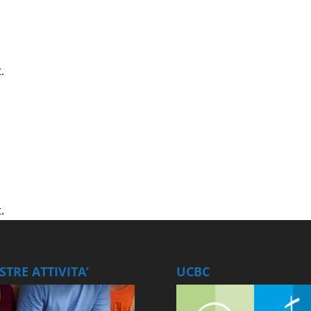
.
.
TRE ATTIVITA’
UCBC