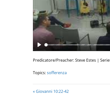
Play
Predicatore/Preacher: Steve Estes | Serie
Topics:
sofferenza
« Giovanni 10:22-42