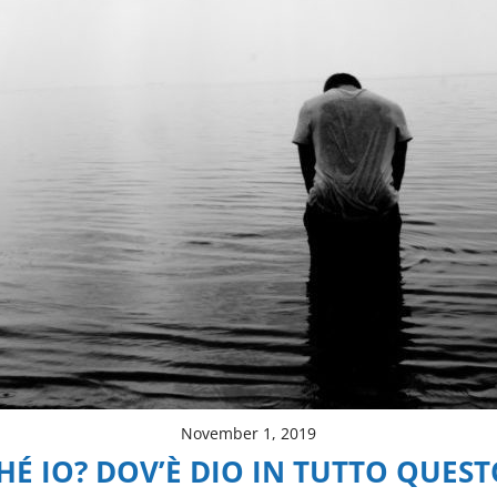
November 1, 2019
É IO? DOV’È DIO IN TUTTO QUEST