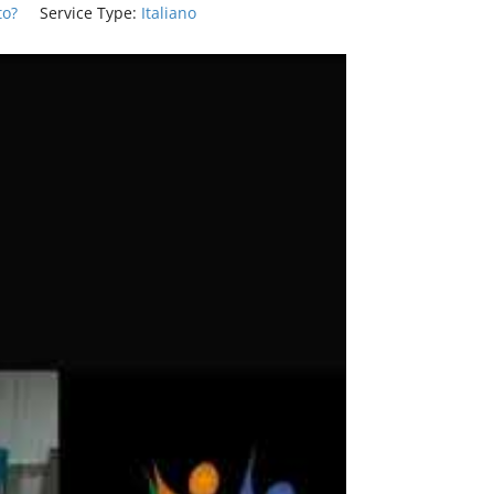
to?
Service Type:
Italiano