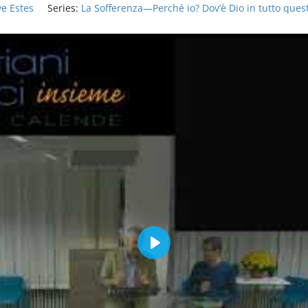
ve Estes
Series:
La Sofferenza—Perché io? Dov’è Dio in tutto ques
Play