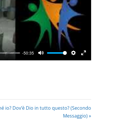
-50:35
Mute
Settings
Enter
fullscreen
 io? Dov’è Dio in tutto questo? (Secondo
Messaggio) »